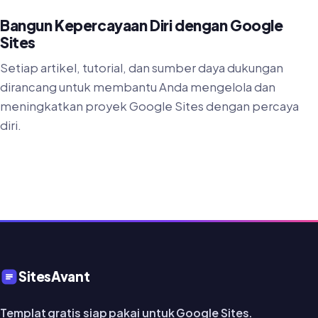
Bangun Kepercayaan Diri dengan Google
Sites
Setiap artikel, tutorial, dan sumber daya dukungan
dirancang untuk membantu Anda mengelola dan
meningkatkan proyek Google Sites dengan percaya
diri.
SitesAvant
Templat gratis siap pakai untuk Google Sites.