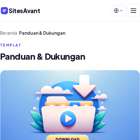
SitesAvant
Beranda
/
Panduan & Dukungan
TEMPLAT
Panduan & Dukungan