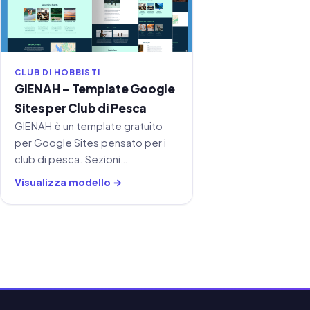
CLUB DI HOBBISTI
GIENAH - Template Google
Sites per Club di Pesca
GIENAH è un template gratuito
per Google Sites pensato per i
club di pesca. Sezioni
organizzate per eventi, galleria,
Visualizza modello →
iscrizione e contatti - pronto da
copiare e personalizzare.