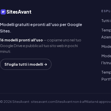
SitesAvant
ESP
Tutti 
Modelli gratuiti e pronti all'uso per Google
Templ
Sites.
Azie
16 modelli pronti all'uso
— copiarne uno nel tuo
Google Drive e pubblica il tuo sito web in pochi
Model
minuti.
Model
l'Istr
Sfoglia tutti i modelli →
Templ
Portf
© 2026 SitesAvant · sitesavant.com
SitesAvant non è affiliata né appro