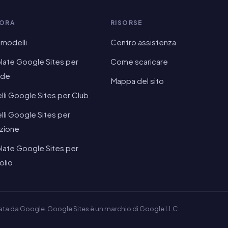
LORA
RISORSE
i modelli
Centro assistenza
ate Google Sites per
Come scaricare
nde
Mappa del sito
li Google Sites per Club
li Google Sites per
uzione
ate Google Sites per
olio
vata da Google. Google Sites è un marchio di Google LLC.