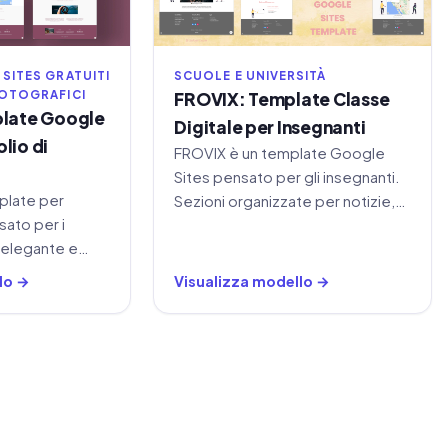
SITES GRATUITI
SCUOLE E UNIVERSITÀ
FOTOGRAFICI
FROVIX: Template Classe
late Google
Digitale per Insegnanti
olio di
FROVIX è un template Google
Sites pensato per gli insegnanti.
plate per
Sezioni organizzate per notizie,
ato per i
risorse, compiti, eventi e
 elegante e
supporto agli studenti in un unico
ezioni Home,
spazio.
lo →
Visualizza modello →
o e Contatti.