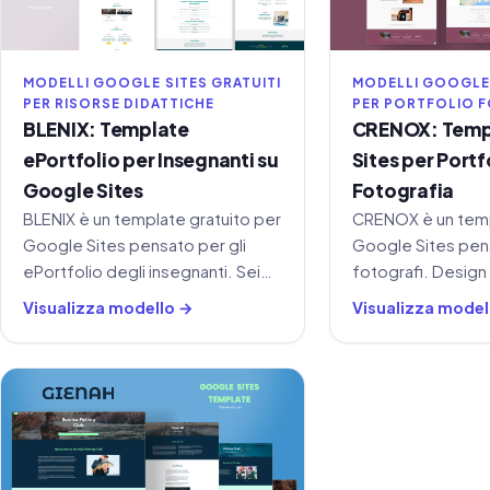
MODELLI GOOGLE SITES GRATUITI
MODELLI GOOGLE 
PER RISORSE DIDATTICHE
PER PORTFOLIO 
BLENIX: Template
CRENOX: Temp
ePortfolio per Insegnanti su
Sites per Portf
Google Sites
Fotografia
BLENIX è un template gratuito per
CRENOX è un tem
Google Sites pensato per gli
Google Sites pens
ePortfolio degli insegnanti. Sei
fotografi. Design
sezioni coprono curriculum,
minimalista con s
Visualizza modello →
Visualizza model
filosofia didattica, esperienza di
Portfolio, Chi Son
insegnamento, competenze
Gratuito.
tecnologiche e gestione della
classe.