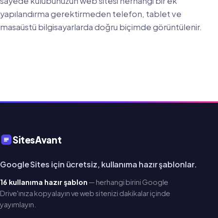
sayede kulübünüzün web sitesi herhangi bir ek
yapılandırma gerektirmeden telefon, tablet ve
masaüstü bilgisayarlarda doğru biçimde görüntülenir.
SitesAvant
Google Sites için ücretsiz, kullanıma hazır şablonlar.
16 kullanıma hazır şablon
— herhangi birini Google
Drive'ınıza kopyalayın ve web sitenizi dakikalar içinde
yayımlayın.