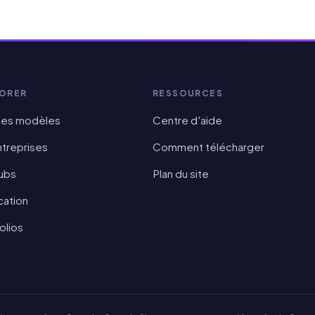
ORER
RESSOURCES
 les modèles
Centre d'aide
ntreprises
Comment télécharger
lubs
Plan du site
cation
olios