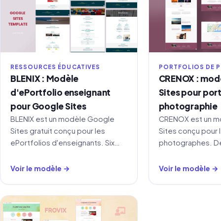
RESSOURCES ÉDUCATIVES
PORTFOLIOS DE 
BLENIX : Modèle
CRENOX : mod
d'ePortfolio enseignant
Sites pour port
pour Google Sites
photographie
BLENIX est un modèle Google
CRENOX est un m
Sites gratuit conçu pour les
Sites conçu pour 
ePortfolios d'enseignants. Six
photographes. De
sections couvrent votre CV,
minimaliste avec 
philosophie pédagogique,
Accueil, Portfolio
Voir le modèle →
Voir le modèle →
expérience d'enseignement,
Contact. Gratuit.
compétences numériques et
gestion de classe.