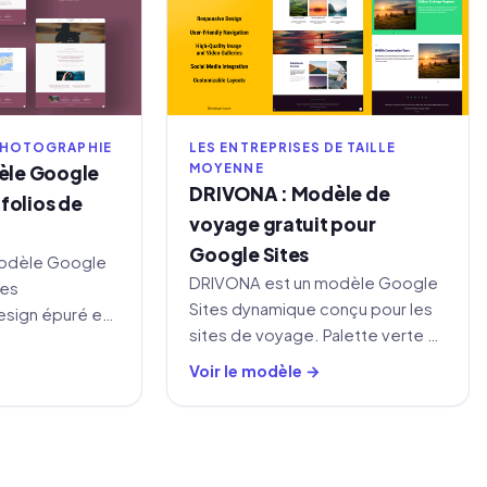
PHOTOGRAPHIE
LES ENTREPRISES DE TAILLE
MOYENNE
èle Google
DRIVONA : Modèle de
folios de
voyage gratuit pour
Google Sites
odèle Google
DRIVONA est un modèle Google
les
Sites dynamique conçu pour les
sign épuré et
sites de voyage. Palette verte et
sections
bleu marine, grandes images et
, À propos et
Voir le modèle →
pages d'accueil, services et
contact.