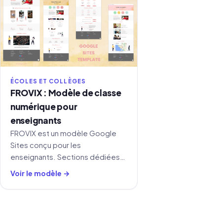
ÉCOLES ET COLLÈGES
FROVIX : Modèle de classe
numérique pour
enseignants
FROVIX est un modèle Google
Sites conçu pour les
enseignants. Sections dédiées
aux actualités de cours,
Voir le modèle →
ressources, devoirs,
événements et soutien aux
élèves, réunis en un seul endroit.