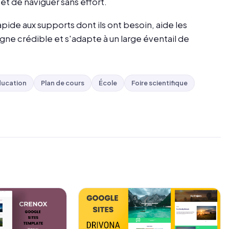
 et de naviguer sans effort.
pide aux supports dont ils ont besoin, aide les
gne crédible et s'adapte à un large éventail de
ucation
Plan de cours
École
Foire scientifique