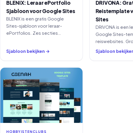
BLENIX: Leraar ePortfolio
DRIVONA: Grat
Sjabloon voor Google Sites
Reistemplate 
BLENIX is een gratis Google
Sites
Sites-sjabloon voor leraar-
DRIVONA is een l
ePortfolios. Zes secties
Google Sites-tem
omvatten je cv,
reiswebsites. Gr
onderwijsfilosofie, leservaring,
marineblauw kleu
Sjabloon bekijken →
Sjabloon bekijke
digitale vaardigheden en
grote afbeelding
klassenmanagement.
voor home, diens
HOBBYISTENCLUBS