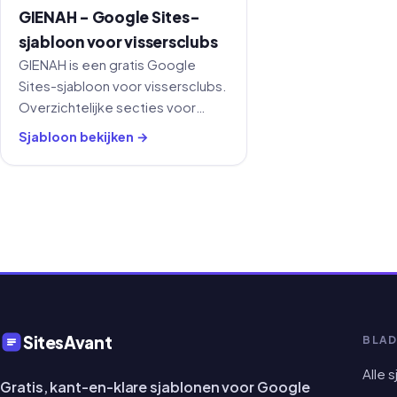
GIENAH - Google Sites-
sjabloon voor vissersclubs
GIENAH is een gratis Google
Sites-sjabloon voor vissersclubs.
Overzichtelijke secties voor
evenementen, galerij,
Sjabloon bekijken →
lidmaatschap en contact - klaar
om te kopiëren en aan te passen.
SitesAvant
BLAD
Alle 
Gratis, kant-en-klare sjablonen voor Google