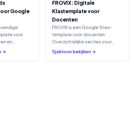
is
FROVIX: Digitale
voor Google
Klastemplate voor
Docenten
evendige
FROVIX is een Google Sites-
plate voor
template voor docenten.
oen en
Overzichtelijke secties voor
renschema,
klasnieuws, bronnen,
n →
Sjabloon bekijken →
en en pagina's
opdrachten, evenementen en
ten en contact.
leerlingondersteuning op één
plek.