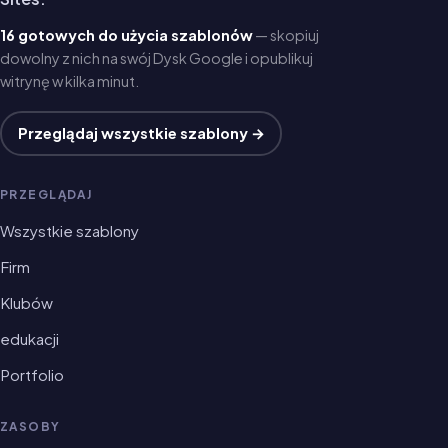
16 gotowych do użycia szablonów
— skopiuj
dowolny z nich na swój Dysk Google i opublikuj
witrynę w kilka minut.
Przeglądaj wszystkie szablony →
PRZEGLĄDAJ
Wszystkie szablony
Firm
Klubów
edukacji
Portfolio
ZASOBY