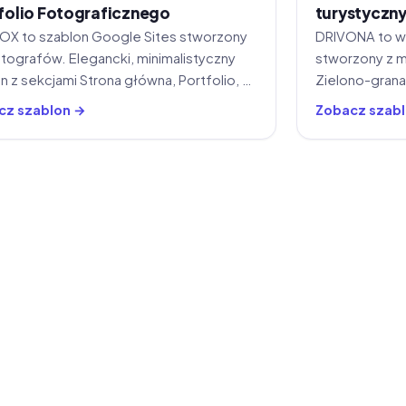
folio Fotograficznego
turystyczny
X to szablon Google Sites stworzony
DRIVONA to wy
otografów. Elegancki, minimalistyczny
stworzony z m
n z sekcjami Strona główna, Portfolio, O
Zielono-grana
i Kontakt. Bezpłatny.
oraz podstrony
cz szablon →
Zobacz szab
kontakt.