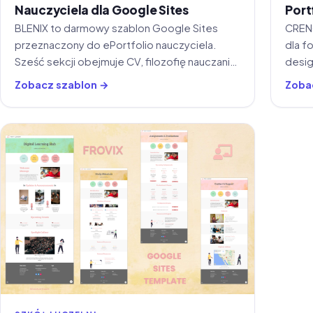
Nauczyciela dla Google Sites
Port
BLENIX to darmowy szablon Google Sites
CRENO
przeznaczony do ePortfolio nauczyciela.
dla f
Sześć sekcji obejmuje CV, filozofię nauczania,
desig
doświadczenie dydaktyczne, umiejętności
mnie 
Zobacz szablon →
Zoba
technologiczne i zarządzanie klasą.