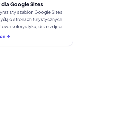
 dla Google Sites
razisty szablon Google Sites
yślą o stronach turystycznych.
towa kolorystyka, duże zdjęcia
: strona główna, usługi i
lon →