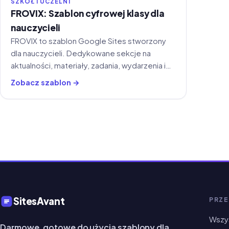
SZKÓŁ I UCZELNI
FROVIX: Szablon cyfrowej klasy dla
nauczycieli
FROVIX to szablon Google Sites stworzony
dla nauczycieli. Dedykowane sekcje na
aktualności, materiały, zadania, wydarzenia i
wsparcie dla uczniów — wszystko w jednym
Zobacz szablon →
miejscu.
SitesAvant
PRZE
Wszys
Darmowe, gotowe do użycia szablony dla