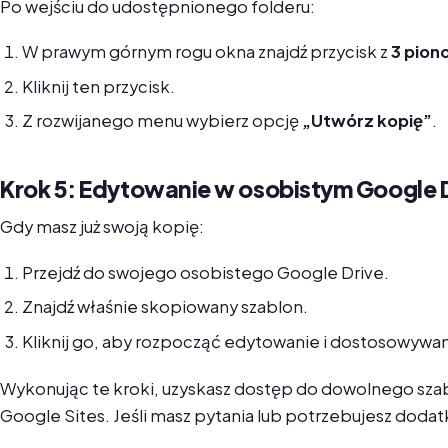
Po wejściu do udostępnionego folderu:
W prawym górnym rogu okna znajdź przycisk z
3 pion
Kliknij ten przycisk.
Z rozwijanego menu wybierz opcję
„Utwórz kopię”
.
Krok 5: Edytowanie w osobistym Google 
Gdy masz już swoją kopię:
Przejdź do swojego osobistego Google Drive.
Znajdź właśnie skopiowany szablon.
Kliknij go, aby rozpocząć edytowanie i dostosowywa
Wykonując te kroki, uzyskasz dostęp do dowolnego szab
Google Sites. Jeśli masz pytania lub potrzebujesz dodat