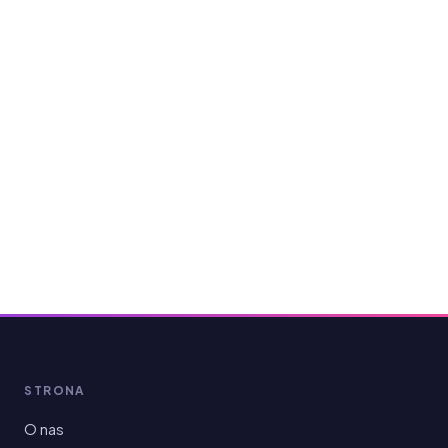
STRONA
O nas