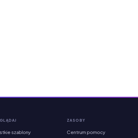
GLĄDAJ
ZASOBY
tkie szablony
Centrum pomocy